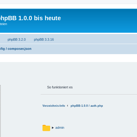
phpBB 1.0.0 bis heute
teien
phpBB 3.2.0
phpBB 3.3.16
fig / composer.json
So funktioniert es
Verzeichnis-Info
phpBB-1.0.0 / auth.php
admin