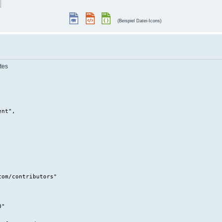
(Beispiel Datei-Icons)
tes
ent",
/contributors"
0"