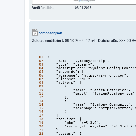
Veröffentlicht
06.01.2017
composer.json
Zuletzt modifiziert:
09.10.2024, 12:54 -
Dateigröße:
883.00 By
01
{
02
"name": "symfony/config",
03
"type": "library",
04
"description": "Symfony Config Compon
05
"keywords": [],
06
"homepage": "https://symfony.com",
07
"license": "MIT",
08
"authors": [
09
{
10
"name": "Fabien Potencier",
11
"email": "fabien@symfony.com"
12
},
13
{
14
"name": "Symfony Community",
15
"homepage": "https://symfony.com
16
}
17
],
18
"require": {
19
"php": ">=5.3.9",
20
"symfony/filesystem": "~2.3|~3.0.
21
},
22
"suggest": {