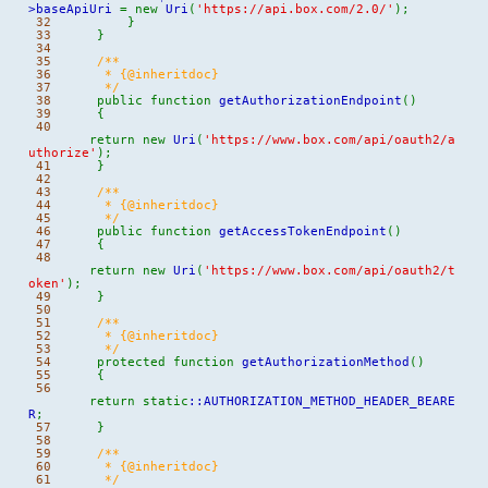
>
baseApiUri
=
new
Uri
(
'https://api.box.com/2.0/'
)
;
32
}
33
}
34
35
/**
36
* {@inheritdoc}
37
*/
38
public
function
getAuthorizationEndpoint
(
)
39
{
40
return
new
Uri
(
'https://www.box.com/api/oauth2/a
uthorize'
)
;
41
}
42
43
/**
44
* {@inheritdoc}
45
*/
46
public
function
getAccessTokenEndpoint
(
)
47
{
48
return
new
Uri
(
'https://www.box.com/api/oauth2/t
oken'
)
;
49
}
50
51
/**
52
* {@inheritdoc}
53
*/
54
protected
function
getAuthorizationMethod
(
)
55
{
56
return
static
::
AUTHORIZATION_METHOD_HEADER_BEARE
R
;
57
}
58
59
/**
60
* {@inheritdoc}
61
*/