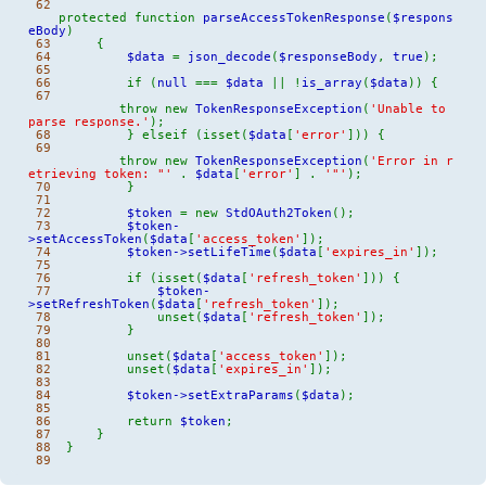
62
protected
function
parseAccessTokenResponse
(
$respons
eBody
)
63
{
64
$data
=
json_decode
(
$responseBody
,
true
)
;
65
66
if
(
null
===
$data
||
!
is_array
(
$data
)
)
{
67
throw
new
TokenResponseException
(
'Unable to
parse response.'
)
;
68
}
elseif
(
isset
(
$data
[
'error'
]
)
)
{
69
throw
new
TokenResponseException
(
'Error in r
etrieving token: "'
.
$data
[
'error'
]
.
'"'
)
;
70
}
71
72
$token
=
new
StdOAuth2Token
(
)
;
73
$token
-
>
setAccessToken
(
$data
[
'access_token'
]
)
;
74
$token
->
setLifeTime
(
$data
[
'expires_in'
]
)
;
75
76
if
(
isset
(
$data
[
'refresh_token'
]
)
)
{
77
$token
-
>
setRefreshToken
(
$data
[
'refresh_token'
]
)
;
78
unset
(
$data
[
'refresh_token'
]
)
;
79
}
80
81
unset
(
$data
[
'access_token'
]
)
;
82
unset
(
$data
[
'expires_in'
]
)
;
83
84
$token
->
setExtraParams
(
$data
)
;
85
86
return
$token
;
87
}
88
}
89