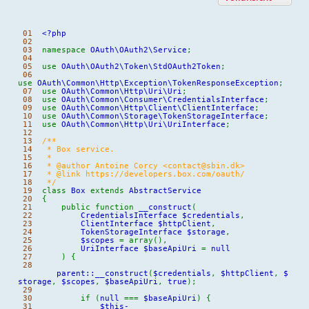
01
<?php
02
03
namespace
OAuth\OAuth2\Service
;
04
05
use
OAuth\OAuth2\Token\StdOAuth2Token
;
06
use
OAuth\Common\Http\Exception\TokenResponseException
;
07
use
OAuth\Common\Http\Uri\Uri
;
08
use
OAuth\Common\Consumer\CredentialsInterface
;
09
use
OAuth\Common\Http\Client\ClientInterface
;
10
use
OAuth\Common\Storage\TokenStorageInterface
;
11
use
OAuth\Common\Http\Uri\UriInterface
;
12
13
/**
14
* Box service.
15
*
16
* @author Antoine Corcy <contact@sbin.dk>
17
* @link https://developers.box.com/oauth/
18
*/
19
class
Box
extends
AbstractService
20
{
21
public
function
__construct
(
22
CredentialsInterface
$credentials
,
23
ClientInterface
$httpClient
,
24
TokenStorageInterface
$storage
,
25
$scopes
=
array
(
)
,
26
UriInterface
$baseApiUri
=
null
27
)
{
28
parent
::
__construct
(
$credentials
,
$httpClient
,
$
storage
,
$scopes
,
$baseApiUri
,
true
)
;
29
30
if
(
null
===
$baseApiUri
)
{
31
$this
-