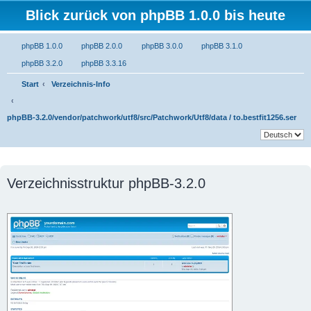
Blick zurück von phpBB 1.0.0 bis heute
phpBB 1.0.0
phpBB 2.0.0
phpBB 3.0.0
phpBB 3.1.0
phpBB 3.2.0
phpBB 3.3.16
Start
Verzeichnis-Info
phpBB-3.2.0/vendor/patchwork/utf8/src/Patchwork/Utf8/data / to.bestfit1256.ser
Verzeichnisstruktur phpBB-3.2.0